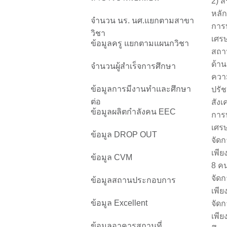
2) ส
หลัก
จำนวน นร. นศ.แยกตามสาขา
การ
วิชา
เศรษ
ข้อมูลครู แยกตามแผนกวิชา
สถา
ด้าน
จำนวนผู้สำเร็จการศึกษา
ควา
ข้อมูลการมีงานทำและศึกษา
ปรัช
ต่อ
สังเ
ข้อมูลผลิตกำลังคน EEC
การ
เศรษ
ข้อมูล DROP OUT
จัด
เพีย
ข้อมูล CVM
8 คน
จัด
ข้อมูลสถานประกอบการ
เพีย
ข้อมูล Excellent
จัด
เพีย
ข้อมูลอาคารสถานที่