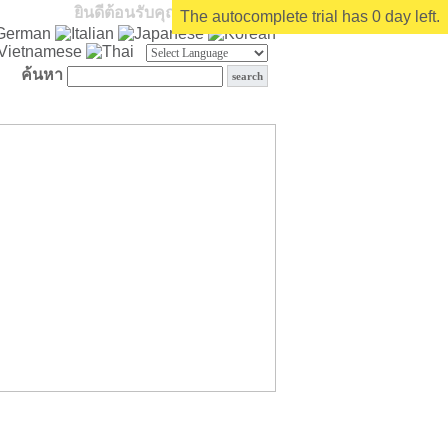
ยินดีต้อนรับคุณ
บุคคลทั่วไป
The autocomplete trial has 0 day left.
ค้นหา