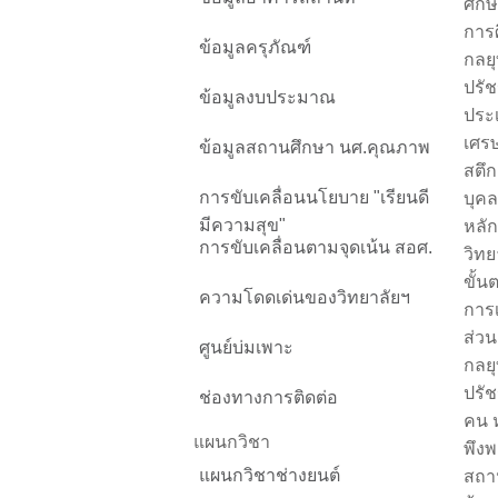
ศึกษ
การศ
ข้อมูลครุภัณฑ์
กลยุ
ปรัช
ข้อมูลงบประมาณ
ประ
เศรษ
ข้อมูลสถานศึกษา นศ.คุณภาพ
สตึก
การขับเคลื่อนนโยบาย "เรียนดี
บุค
มีความสุข"
หลัก
การขับเคลื่อนตามจุดเน้น สอศ.
วิทย
ขั้น
ความโดดเด่นของวิทยาลัยฯ
การเ
ส่วน
ศูนย์บ่มเพาะ
กลยุ
ปรัช
ช่องทางการติดต่อ
คน 
แผนกวิชา
พึง
แผนกวิชาช่างยนต์
สถา