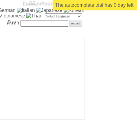
ยินดีต้อนรับคุณ
บุคคลทั่วไป
The autocomplete trial has 0 day left.
ค้นหา