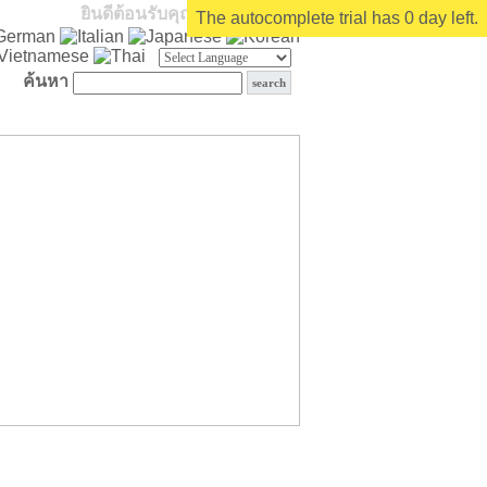
ยินดีต้อนรับคุณ
บุคคลทั่วไป
The autocomplete trial has 0 day left.
ค้นหา