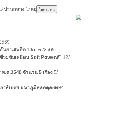
ปานกลาง
แย่
/2569
งกันยาเสพติด
14/ม.ค./2569
ชีวะขับเคลื่อน Soft Power\\\"
12/
พ.ศ.2540 จำนวน 5 เรื่อง
5/
าธิเบศร มหาภูมิพลอดุลยเดช