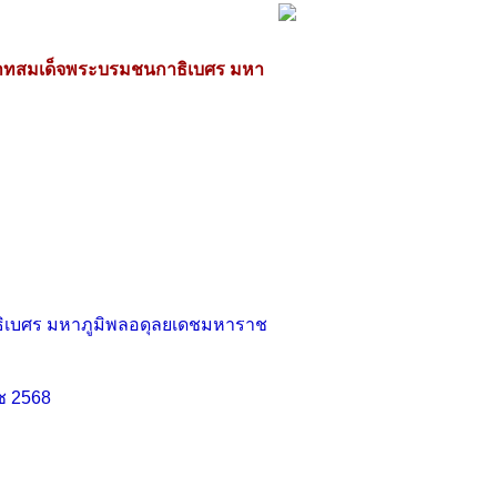
าทสมเด็จพระบรมชนกาธิเบศร มหา
ิเบศร มหาภูมิพลอดุลยเดชมหาราช
ช 2568